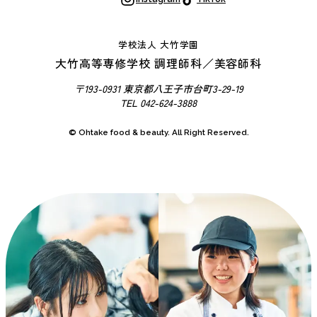
動
校
内
学校法人 大竹学園
ツ
大竹高等専修学校 調理師科／美容師科
ア
〒193-0931 東京都八王子市台町3-29-19
ー
TEL 042-624-3888
制
© Ohtake food & beauty. All Right Reserved.
服
紹
介
OHTAKE
SNAP
OHTAKE
MOVIES
OHTAKE
DATA