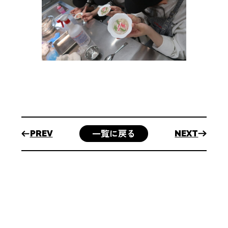
っ
て？
中
学
生
の
保
護
者
一覧に戻る
PREV
NEXT
の
方
へ
ア
ク
ス
セ
ク
ス
ー