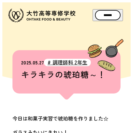
メニュー
資料請求
アクセス
Instagram
TikTok
スペ
# 調理師科 2年生
2025.05.27
SPE
キラキラの琥珀糖～！
OPEN
SCHOOL
BIG
BANG
FES.
（文
化
祭）
今日は和菓子実習で琥珀糖を作りました☆
ガラスみたいにきれい！