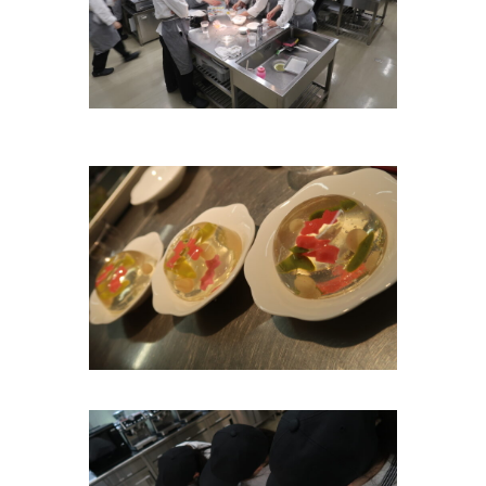
BEAUTY
DEPT.
美容師科
トップ
主な授業
内容
進路につ
いて
学
校
案
内
大竹
高等
専修
学校