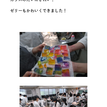
調理
師科
ゼリーもかわいくできました！
FOOD
DEPT.
調理師
科トッ
プ
主な授
業内容
進路に
ついて
美容
師科