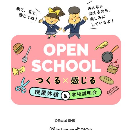
ル
ラ
イ
イ
ベ
フ
ン
ト
カ
レ
ン
ダ
ー
ク
ラ
ブ
活
Official SNS
Instagram
TikTok