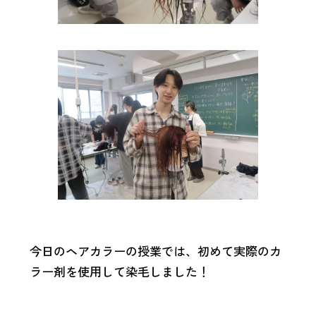
っ
て？
中
学
生
の
保
護
者
の
方
へ
今日のヘアカラーの授業では、初めて実際のカ
ア
ラー剤を使用して染毛しました！
ク
ス
セ
ク
ス
ー