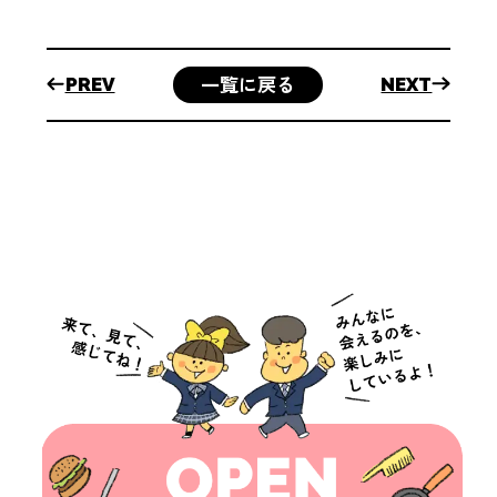
ル
ラ
イ
一覧に戻る
PREV
NEXT
イ
ベ
フ
ン
ト
カ
レ
ン
ダ
ー
ク
ラ
ブ
活