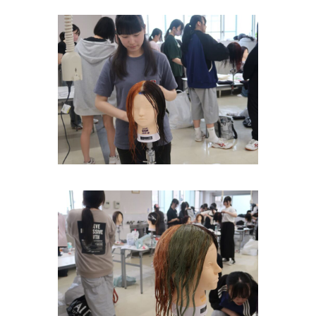
BEAUTY
DEPT.
美容師科
トップ
主な授業
内容
進路につ
いて
学
校
案
内
大竹
高等
専修
学校