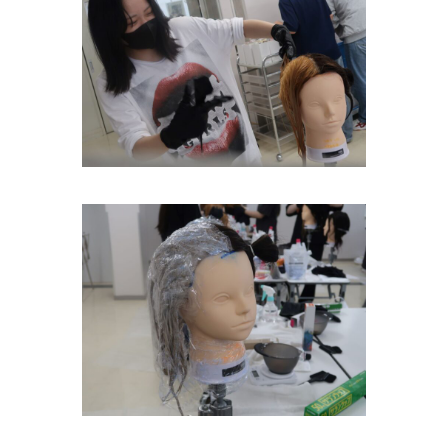
調理
師科
FOOD
DEPT.
調理師
科トッ
プ
主な授
業内容
進路に
ついて
美容
師科