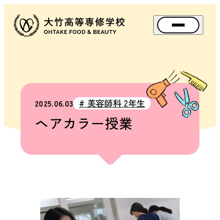
メニュー
資料請求
アクセス
Instagram
TikTok
スペ
# 美容師科 2年生
2025.06.03
SPE
ヘアカラー授業
OPEN
SCHOOL
BIG
BANG
FES.
（文
化
祭）