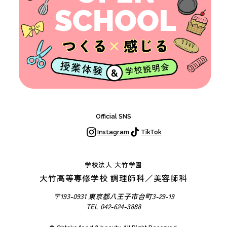
動
校
内
ツ
ア
ー
制
服
紹
Official SNS
介
Instagram
TikTok
OHTAKE
SNAP
学校法人 大竹学園
OHTAKE
大竹高等専修学校 調理師科／美容師科
MOVIES
〒193-0931 東京都八王子市台町3-29-19
OHTAKE
TEL 042-624-3888
DATA