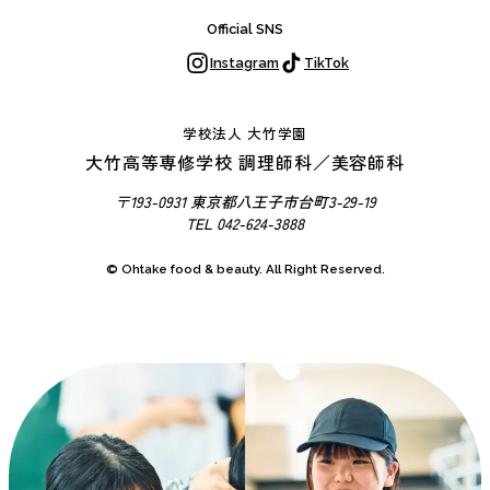
ル
Official SNS
ラ
Instagram
TikTok
イ
イ
ベ
フ
学校法人 大竹学園
ン
大竹高等専修学校 調理師科／美容師科
ト
〒193-0931 東京都八王子市台町3-29-19
カ
TEL 042-624-3888
レ
ン
© Ohtake food & beauty. All Right Reserved.
ダ
ー
ク
ラ
ブ
活