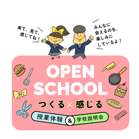
っ
て？
中
学
生
の
保
護
者
の
方
へ
ア
ク
ス
セ
ク
ス
ー