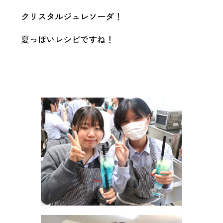
調理
クリスタルジュレソーダ！
師科
夏っぽいレシピですね！
FOOD
DEPT.
調理師
科トッ
プ
主な授
業内容
進路に
ついて
美容
師科