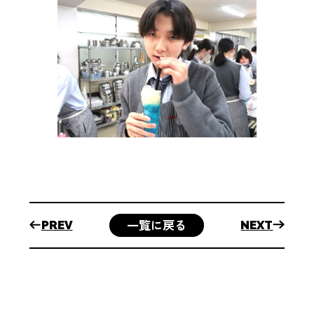
BEAUTY
DEPT.
美容師科
トップ
主な授業
内容
進路につ
いて
学
校
案
一覧に戻る
PREV
NEXT
内
大竹
高等
専修
学校