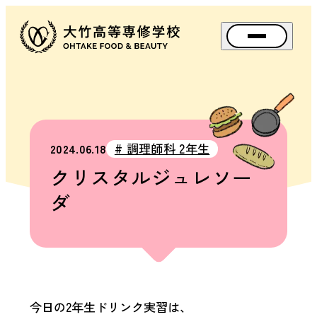
メニュー
資料請求
アクセス
Instagram
TikTok
スペ
# 調理師科 2年生
2024.06.18
SPE
クリスタルジュレソー
OPEN
ダ
SCHOOL
BIG
BANG
FES.
（文
化
祭）
今日の2年生ドリンク実習は、