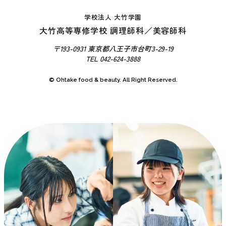
ル
学校法人 大竹学園
ラ
大竹高等専修学校 調理師科／美容師科
イ
イ
〒193-0931 東京都八王子市台町3-29-19
ベ
フ
TEL 042-624-3888
ン
ト
© Ohtake food & beauty. All Right Reserved.
カ
レ
ン
ダ
ー
ク
ラ
ブ
活