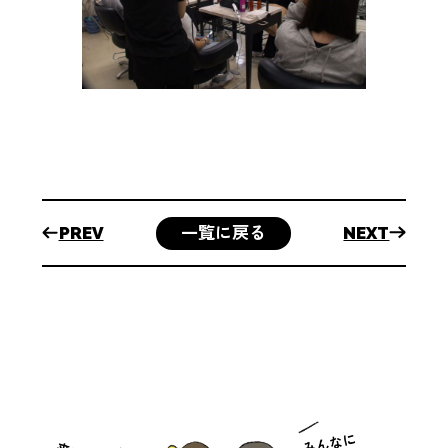
BEAUTY
DEPT.
美容師科
トップ
主な授業
内容
進路につ
いて
一覧に戻る
PREV
NEXT
学
校
案
内
大竹
高等
専修
学校