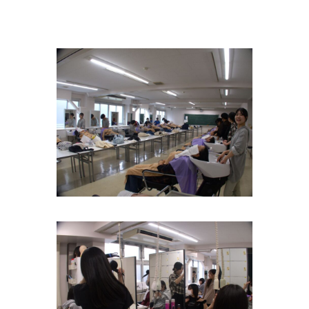
調理
師科
FOOD
DEPT.
調理師
科トッ
プ
主な授
業内容
進路に
ついて
美容
師科