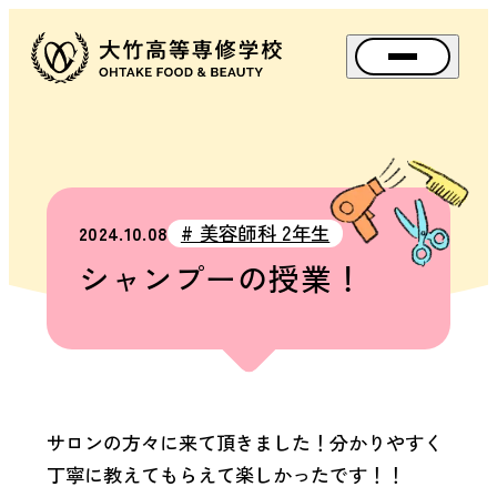
メニュー
資料請求
アクセス
Instagram
TikTok
スペ
# 美容師科 2年生
2024.10.08
SPE
シャンプーの授業！
OPEN
SCHOOL
BIG
BANG
FES.
（文
化
祭）
サロンの方々に来て頂きました！分かりやすく
丁寧に教えてもらえて楽しかったです！！