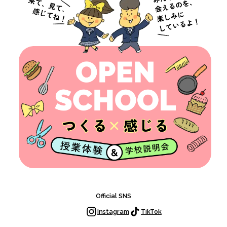
っ
て？
中
学
生
の
保
護
者
の
方
へ
ア
ク
ス
Official SNS
セ
ク
Instagram
TikTok
ス
ー