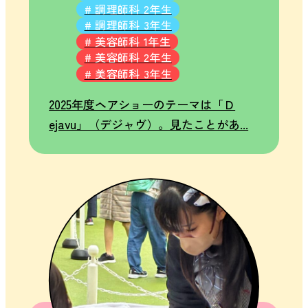
OHTAKE
# 調理師科 2年生
# 調理師科 3年生
LIFE
入
# 美容師科 1年生
ALBUM
# 美容師科 2年生
試
# 美容師科 3年生
情
報
入
2025年度ヘアショーのテーマは「Ｄ
試
ejavu」（デジャヴ）。見たことがあ...
要
項
学
費・
奨学
金に
つい
て
そ
の