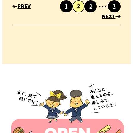
移動する
1
2
3
7
PREV
page
page
page
page
NEXT
次のペ