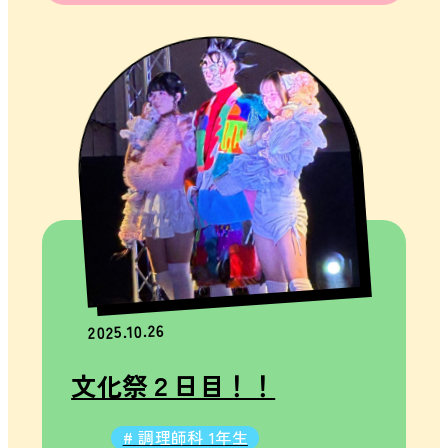
動
校
内
ツ
ア
ー
制
服
紹
介
OHTAKE
SNAP
2025.10.26
OHTAKE
MOVIES
文化祭２日目！！
OHTAKE
DATA
# 調理師科 1年生