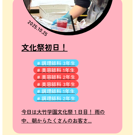
他
お
問
2025.10.25
い
合
文化祭初日！
わ
せ
# 調理師科 3年生
よ
# 美容師科 1年生
く
# 美容師科 2年生
あ
# 美容師科 3年生
る
# 調理師科 1年生
ご
# 調理師科 2年生
質
今日は大竹学園文化祭１日目！ 雨の
問
中、朝からたくさんのお客さ...
学
校