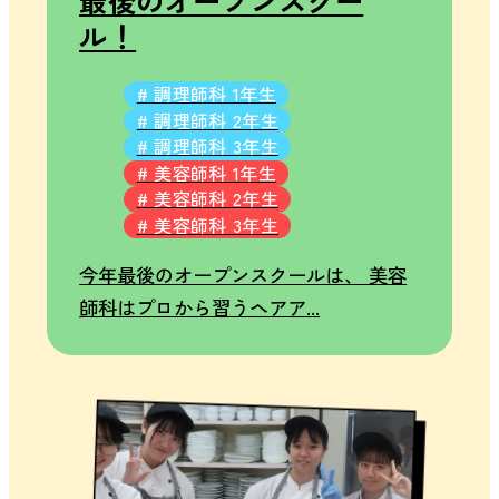
最後のオープンスクー
っ
ル！
て？
中
# 調理師科 1年生
学
# 調理師科 2年生
生
# 調理師科 3年生
# 美容師科 1年生
の
# 美容師科 2年生
保
# 美容師科 3年生
護
者
今年最後のオープンスクールは、 美容
の
師科はプロから習うヘアア...
方
へ
ア
ク
ス
セ
ク
ス
ー