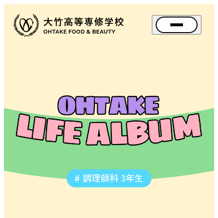
メニュー
資料請求
アクセス
Instagram
TikTok
スペ
SPE
OPEN
SCHOOL
BIG
BANG
FES.
（文
# 調理師科 3年生
化
祭）