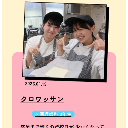
調理
師科
FOOD
DEPT.
調理師
科トッ
プ
主な授
業内容
進路に
2026.01.19
ついて
クロワッサン
美容
# 調理師科 3年生
師科
卒業まで残りの登校日が 少なくなって