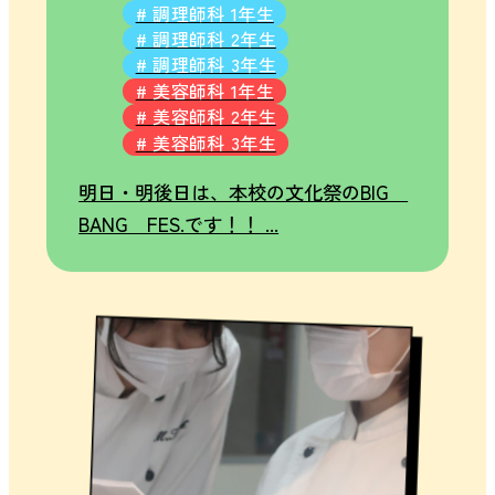
護
# 調理師科 1年生
者
# 調理師科 2年生
# 調理師科 3年生
の
# 美容師科 1年生
方
# 美容師科 2年生
へ
# 美容師科 3年生
明日・明後日は、本校の文化祭のBIG
BANG FES.です！！ ...