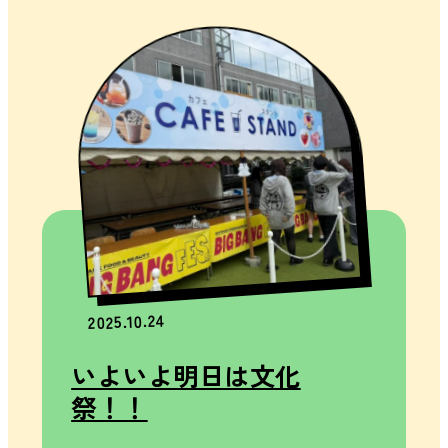
評
価
個
人
情
報
保
護
方
針
在
2025.10.24
校
生
いよいよ明日は文化
の
祭！！
保