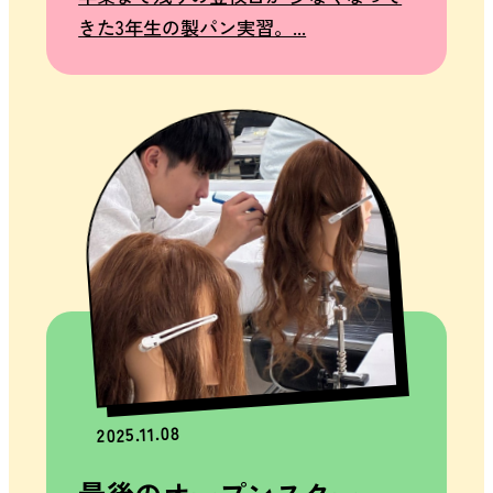
BEAUTY
きた3年生の製パン実習。...
DEPT.
美容師科
トップ
主な授業
内容
進路につ
いて
学
校
案
内
大竹
高等
2025.11.08
専修
学校