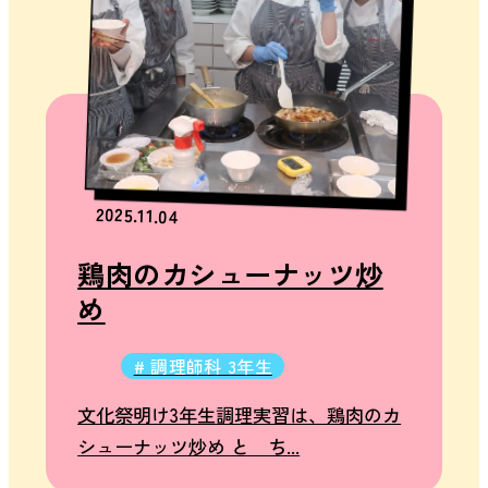
ル
ラ
イ
イ
ベ
フ
ン
ト
カ
2025.11.04
レ
鶏肉のカシューナッツ炒
ン
ダ
め
ー
ク
# 調理師科 3年生
ラ
文化祭明け3年生調理実習は、鶏肉のカ
ブ
シューナッツ炒め と ち...
活